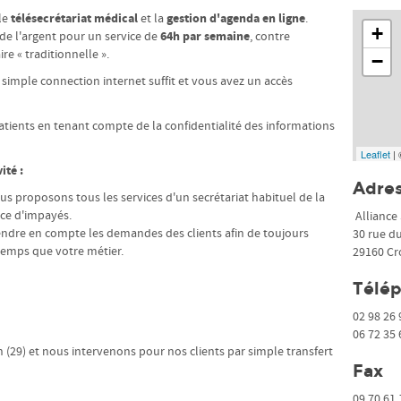
télésecrétariat
médical
gestion d'agenda en ligne
 le
et la
.
+
64h par semaine
de l'argent pour un service de
, contre
e « traditionnelle ».
−
 simple connection internet suffit et vous avez un accès
tients en tenant compte de la confidentialité des informations
Leaflet
|
ité :
Adre
s proposons tous les services d'un secrétariat habituel de la
nce d'impayés.
Alliance 
rendre en compte les demandes des clients afin de toujours
30 rue d
temps que votre métier.
29160 Cr
Télé
02 98 26 
06 72 35 
 (29) et nous intervenons pour nos clients par simple transfert
Fax
09 70 61 