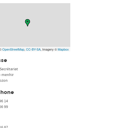
 ©
OpenStreetMap
,
CC-BY-SA
, Imagery ©
Mapbox
sse
Secrétariat
u menhir
ozon
phone
96 14
66 99
16 87