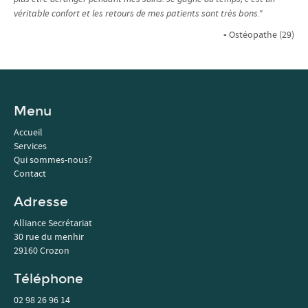
véritable confort et les retours de mes patients sont très bons."
-
Ostéopathe (29)
Menu
Accueil
Services
Qui sommes-nous?
Contact
Adresse
Alliance Secrétariat
30 rue du menhir
29160 Crozon
Téléphone
02 98 26 96 14